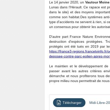
Le 14 janvier 2020, un
Vautour Moine
Lunas dans l'Hérault. Ce rapace est pr
dans le site) et des moyens importants
comme son habitat.Des systèmes anti-co
type d'accidents ne servent à rien, si ce
un consensus pour obtenir les autorisat
D'autre part France Nature Environne
destruction d'espèces protégées. Tr
protégés ont été tués en 2019 par l
https://france3-regions.francetvinfo.fr
deposee-contre-parc-eolien-apres-mo
Le maintien et le développement de la
passer avant les autres critères e
démarche et nous profiterons tous de
propre milieu nous permettrait de nou
Télécharger
Midi-Libre-2