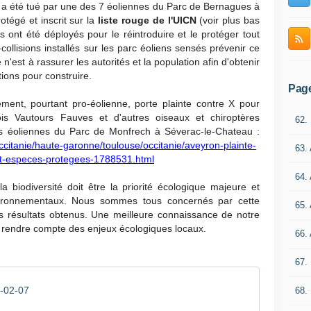
a été tué par une des 7 éoliennes du Parc de Bernagues à
otégé et inscrit sur la
liste rouge de l'UICN
(voir plus bas
 ont été déployés pour le réintroduire et le protéger tout
llisions installés sur les parc éoliens sensés prévenir ce
 n'est à rassurer les autorités et la population afin d'obtenir
ions pour construire.
Pag
ment, pourtant pro-éolienne, porte plainte contre X pour
ois Vautours Fauves et d'autres oiseaux et chiroptères
62.
es éoliennes du Parc de Monfrech à Séverac-le-Chateau :
/occitanie/haute-garonne/toulouse/occitanie/aveyron-plainte-
63.
rt-especes-protegees-1788531.html
64.
 biodiversité doit être la priorité écologique majeure et
nvironnementaux. Nous sommes tous concernés par cette
65.
s résultats obtenus. Une meilleure connaissance de notre
s rendre compte des enjeux écologiques locaux.
66.
67.
0-02-07
68.