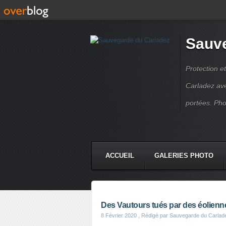
Sauve
Protection e
Carladez avey
portées. Pho
ACCUEIL
GALERIES PHOTO
Des Vautours tués par des éolienn
8 Février 2020
, Rédigé par Sauvegarde du Carlad