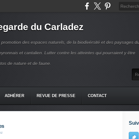
garde du Carladez
t promotion des espaces naturels, de la biodivérsité et des paysages d
ronnais et cantalien. Lutter contre les atteintes qui pourraient y être
tos de nature et de faune.
ADHÉRER
REVUE DE PRESSE
CONTACT
Suiv
es
ez