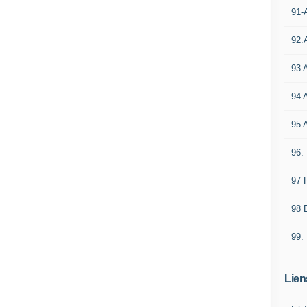
91-
92.
93 
94 
95 
96.
97 
98 E
99.
Lien